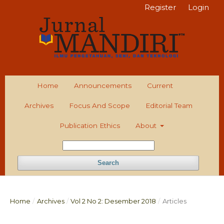
Register
Login
Home
Announcements
Current
Archives
Focus And Scope
Editorial Team
Publication Ethics
About
Search
Home
/
Archives
/
Vol 2 No 2: Desember 2018
/
Articles