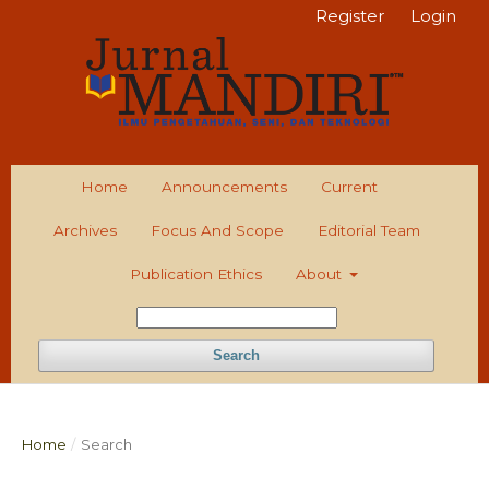
Register
Login
Home
Announcements
Current
Archives
Focus And Scope
Editorial Team
Publication Ethics
About
Search
Home
/
Search