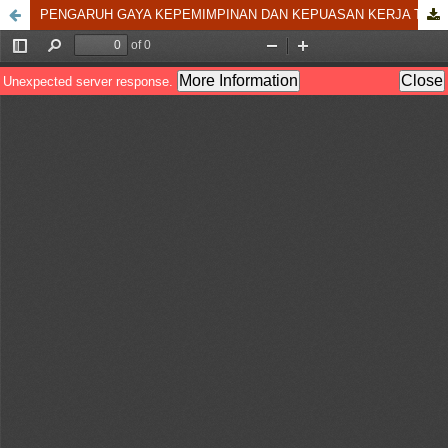
PENGARUH GAYA KEPEMIMPINAN DAN KEPUASAN KERJA TERHADAP KINERJA PEGAWAI DINAS PETERNAKAN DAN KESEHATAN HEWAN PROVINSI RIAU