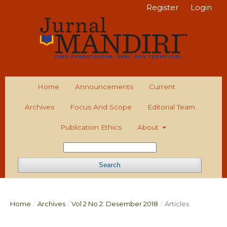
Register
Login
Home
Announcements
Current
Archives
Focus And Scope
Editorial Team
Publication Ethics
About
Search
Home
/
Archives
/
Vol 2 No 2: Desember 2018
/
Articles