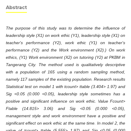
Abstract
The purpose of this study was to determine the influence of
leadership style (X1) on work ethic (Y1), leadership style (X1) on
teacher's performance (Y2), work ethic (Y1) on teacher's
performance (Y2) and the Work environment (X2).) On work
ethics, (Y1) Work environment (X2) on tutoring (Y2) at PKBM in
Tangerang City. The method used is qualitatively descriptive
with a population of 165 using a random sampling method,
namely 117 samples of the existing population. Research results
Statistical test on model 1 with tcount> ttable (3.404> 1.97) and
Sig <0.05 (0.000 <0.05), leadership style sometimes has a
positive and significant influence on work ethic. Value Fcount>
Ftable (14.815> 3.06) and Sig <0.05 (0.000 <0.05),
management style and work environment have a positive and
significant effect on work ethic at the same time. In model 2, the
value of tcount> ttable (5.555> 1.97) and Sig <0.05 (0.000