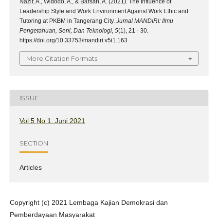
Nazir, A., Widodo, A., & Barsah, A. (2021). The Influence of
Leadership Style and Work Environment Against Work Ethic and
Tutoring at PKBM in Tangerang City.
Jurnal MANDIRI: Ilmu
Pengetahuan, Seni, Dan Teknologi
,
5
(1), 21 - 30.
https://doi.org/10.33753/mandiri.v5i1.163
More Citation Formats
ISSUE
Vol 5 No 1: Juni 2021
SECTION
Articles
Copyright (c) 2021 Lembaga Kajian Demokrasi dan
Pemberdayaan Masyarakat