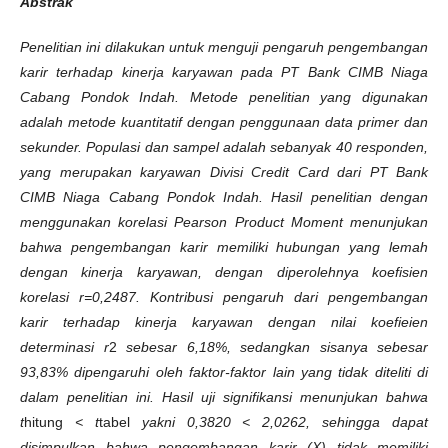
Abstrak
Penelitian ini dilakukan untuk menguji pengaruh pengembangan
karir terhadap kinerja karyawan pada PT Bank CIMB Niaga
Cabang Pondok Indah. Metode penelitian yang digunakan
adalah metode kuantitatif dengan penggunaan data primer dan
sekunder. Populasi dan sampel adalah sebanyak 40 responden,
yang merupakan karyawan Divisi Credit Card dari PT Bank
CIMB Niaga Cabang Pondok Indah. Hasil penelitian dengan
menggunakan korelasi Pearson Product Moment menunjukan
bahwa pengembangan karir memiliki hubungan yang lemah
dengan kinerja karyawan, dengan diperolehnya koefisien
korelasi r=0,2487. Kontribusi pengaruh dari pengembangan
karir terhadap kinerja karyawan dengan nilai koefieien
determinasi r
2
sebesar 6,18%, sedangkan sisanya sebesar
93,83% dipengaruhi oleh faktor-faktor lain yang tidak diteliti di
dalam penelitian ini. Hasil uji signifikansi menunjukan bahwa
t
hitung
< t
tabel
yakni 0,3820 < 2,0262, sehingga dapat
disimpulkan bahwa pengembangan karir (X) tidak memiliki